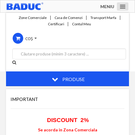
MENIU
Acasa
Zone Comerciale
Casa de Comenzi
Transport Marfa
Certificari
Contul Meu
Zone comerciale
COȘ
Compania
Servicii
Productie
Contact
PRODUSE
IMPORTANT
DISCOUNT 2%
Se acorda in Zona Comerciala