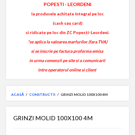
POPESTI
-
LEORDENI
la produsele achitate integral pe loc
(cash sau card)
si ridicate pe loc din ZC Popesti-Leordeni.
*se aplica la valoarea marfurilor (fara TVA)
si se inscrie pe factura proforma emisa
in urma comenzii pe site si a comunicarii
intre operatorul online si client
ACASĂ
/
CONSTRUCTII
/
GRINZI MOLID 100X100 4M
GRINZI MOLID 100X100 4M