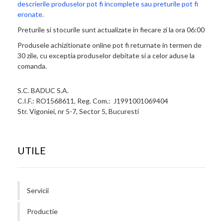
descrierile produselor pot fi incomplete sau preturile pot fi
eronate.
Preturile si stocurile sunt actualizate in fiecare zi la ora 06:00
Produsele achizitionate online pot fi returnate in termen de
30 zile, cu exceptia produselor debitate si a celor aduse la
comanda.
S.C. BADUC S.A.
C.I.F.: RO1568611, Reg. Com.: J1991001069404
Str. Vigoniei, nr 5-7, Sector 5, Bucuresti
UTILE
Servicii
Productie