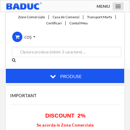
MENIU
Acasa
Zone Comerciale
Casa de Comenzi
Transport Marfa
Certificari
Contul Meu
Zone comerciale
COȘ
Compania
Servicii
Productie
Contact
PRODUSE
IMPORTANT
DISCOUNT 2%
Se acorda in Zona Comerciala