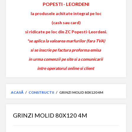
POPESTI
-
LEORDENI
la produsele achitate integral pe loc
(cash sau card)
si ridicate pe loc din ZC Popesti-Leordeni.
*se aplica la valoarea marfurilor (fara TVA)
si se inscrie pe factura proforma emisa
in urma comenzii pe site si a comunicarii
intre operatorul online si client
ACASĂ
/
CONSTRUCTII
/
GRINZI MOLID 80X120 4M
GRINZI MOLID 80X120 4M