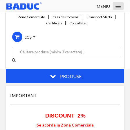
MENIU
Acasa
Zone Comerciale
Casa de Comenzi
Transport Marfa
Certificari
Contul Meu
Zone comerciale
COȘ
Compania
Servicii
Productie
Contact
PRODUSE
IMPORTANT
DISCOUNT 2%
Se acorda in Zona Comerciala