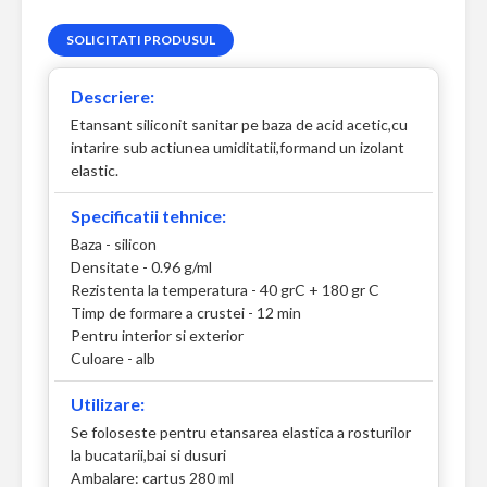
SOLICITATI PRODUSUL
Descriere:
Etansant siliconit sanitar pe baza de acid acetic,cu
intarire sub actiunea umiditatii,formand un izolant
elastic.
Specificatii tehnice:
Baza - silicon
Densitate - 0.96 g/ml
Rezistenta la temperatura - 40 grC + 180 gr C
Timp de formare a crustei - 12 min
Pentru interior si exterior
Culoare - alb
Utilizare:
Se foloseste pentru etansarea elastica a rosturilor
la bucatarii,bai si dusuri
Ambalare: cartus 280 ml