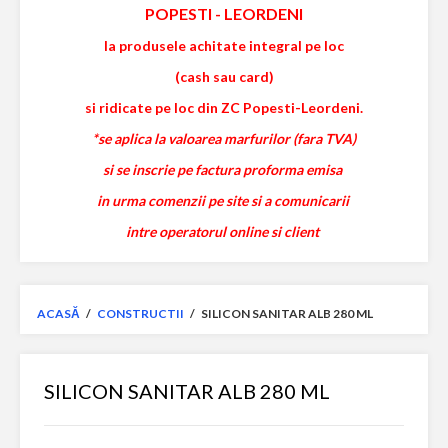
POPESTI
-
LEORDENI
la produsele achitate integral pe loc
(cash sau card)
si ridicate pe loc din ZC Popesti-Leordeni.
*se aplica la valoarea marfurilor (fara TVA)
si se inscrie pe factura proforma emisa
in urma comenzii pe site si a comunicarii
intre operatorul online si client
ACASĂ
/
CONSTRUCTII
/
SILICON SANITAR ALB 280 ML
SILICON SANITAR ALB 280 ML