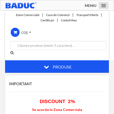
MENIU
Acasa
Zone Comerciale
Casa de Comenzi
Transport Marfa
Certificari
Contul Meu
Zone comerciale
COȘ
Compania
Servicii
Productie
Contact
PRODUSE
IMPORTANT
DISCOUNT 2%
Se acorda in Zona Comerciala