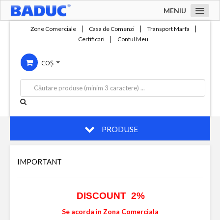
MENIU
Acasa
Zone Comerciale
Casa de Comenzi
Transport Marfa
Certificari
Contul Meu
Zone comerciale
COȘ
Compania
Servicii
Productie
Contact
PRODUSE
IMPORTANT
DISCOUNT 2%
Se acorda in Zona Comerciala