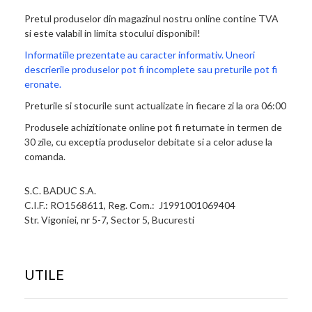
Pretul produselor din magazinul nostru online contine TVA
si este valabil in limita stocului disponibil!
Informatiile prezentate au caracter informativ. Uneori
descrierile produselor pot fi incomplete sau preturile pot fi
eronate.
Preturile si stocurile sunt actualizate in fiecare zi la ora 06:00
Produsele achizitionate online pot fi returnate in termen de
30 zile, cu exceptia produselor debitate si a celor aduse la
comanda.
S.C. BADUC S.A.
C.I.F.: RO1568611, Reg. Com.: J1991001069404
Str. Vigoniei, nr 5-7, Sector 5, Bucuresti
UTILE