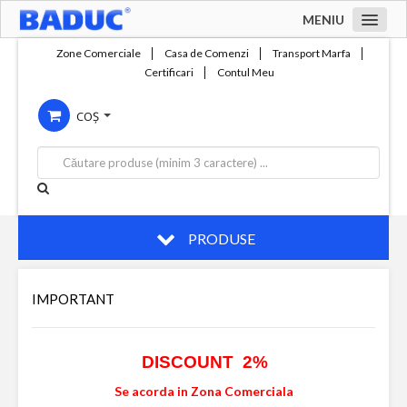
MENIU
Acasa
Zone Comerciale
Casa de Comenzi
Transport Marfa
Certificari
Contul Meu
Zone comerciale
COȘ
Compania
Servicii
Productie
Contact
PRODUSE
IMPORTANT
DISCOUNT 2%
Se acorda in Zona Comerciala