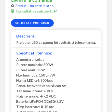
Livrare la comanda
Produsul nu este in stoc.
Consultati calculatorul UM
SOLICITATI PRODUSUL
Descriere:
Proiector LED cu panou fotovoltaic si telecomanda.
Specificatii tehnice:
Alimentare: solara
Putere nominala: 300W
Putere reala: 25W
Flux luminous: 150 Lm/W
Numar LED-uri: 300 buc
Panou fotovoltaic: polisilicon 6V
Tensiune intrare: 6 VDC
Plaja tensiune: 4/7,2 VDC
Baterie: LiFePO4 (32650) 3,2V
Timp incarcare: 8-10 ore
Autonomie: 2 nopti/24 ore