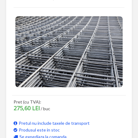
Pret (cu TVA):
275,60 LEI
/ buc
Pretul nu include taxele de transport
Produsul este in stoc
Se expediaza la comanda