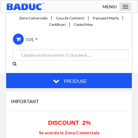
MENIU
Acasa
Zone Comerciale
Casa de Comenzi
Transport Marfa
Certificari
Contul Meu
Zone comerciale
COȘ
Compania
Servicii
Productie
Contact
PRODUSE
IMPORTANT
DISCOUNT 2%
Se acorda in Zona Comerciala