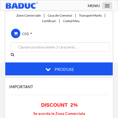
MENIU
Acasa
Zone Comerciale
Casa de Comenzi
Transport Marfa
Certificari
Contul Meu
Zone comerciale
COȘ
Compania
Servicii
Productie
Contact
PRODUSE
IMPORTANT
DISCOUNT 2%
Se acorda in Zona Comerciala