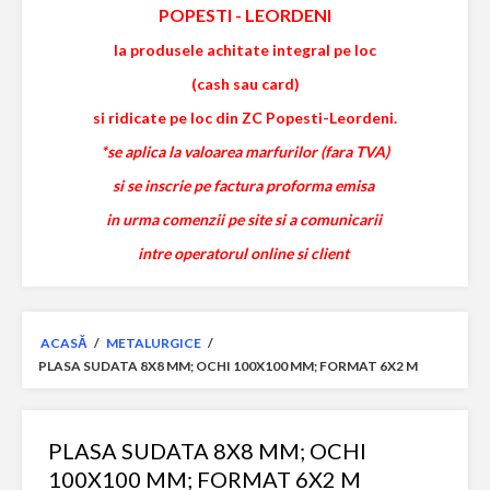
POPESTI
-
LEORDENI
la produsele achitate integral pe loc
(cash sau card)
si ridicate pe loc din ZC Popesti-Leordeni.
*se aplica la valoarea marfurilor (fara TVA)
si se inscrie pe factura proforma emisa
in urma comenzii pe site si a comunicarii
intre operatorul online si client
ACASĂ
/
METALURGICE
/
PLASA SUDATA 8X8 MM; OCHI 100X100 MM; FORMAT 6X2 M
PLASA SUDATA 8X8 MM; OCHI
100X100 MM; FORMAT 6X2 M