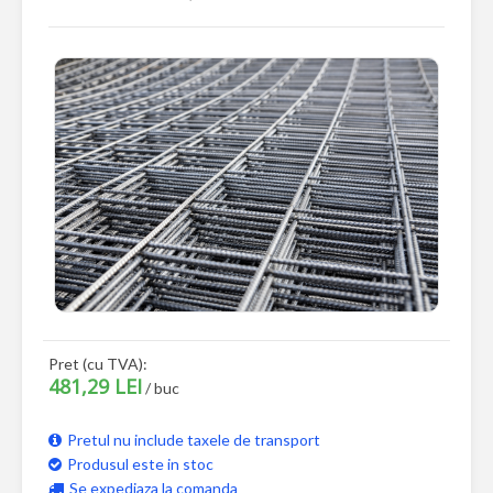
Pret (cu TVA):
481,29 LEI
/ buc
Pretul nu include taxele de transport
Produsul este in stoc
Se expediaza la comanda