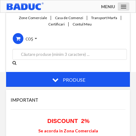
MENIU
Acasa
Zone Comerciale
Casa de Comenzi
Transport Marfa
Certificari
Contul Meu
Zone comerciale
COȘ
Compania
Servicii
Productie
Contact
PRODUSE
IMPORTANT
DISCOUNT 2%
Se acorda in Zona Comerciala