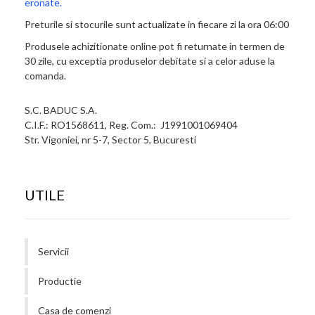
eronate.
Preturile si stocurile sunt actualizate in fiecare zi la ora 06:00
Produsele achizitionate online pot fi returnate in termen de
30 zile, cu exceptia produselor debitate si a celor aduse la
comanda.
S.C. BADUC S.A.
C.I.F.: RO1568611, Reg. Com.: J1991001069404
Str. Vigoniei, nr 5-7, Sector 5, Bucuresti
UTILE
Servicii
Productie
Casa de comenzi