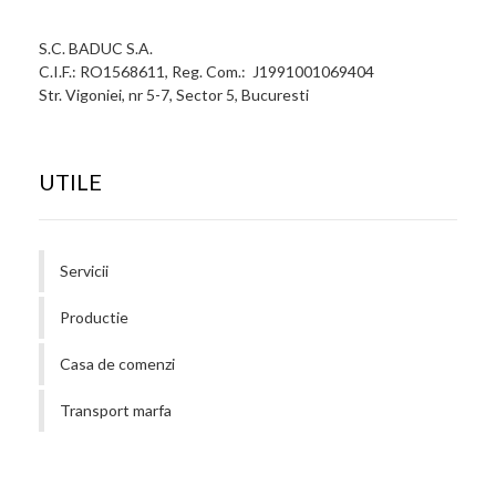
S.C. BADUC S.A.
C.I.F.: RO1568611, Reg. Com.: J1991001069404
Str. Vigoniei, nr 5-7, Sector 5, Bucuresti
UTILE
Servicii
Productie
Casa de comenzi
Transport marfa