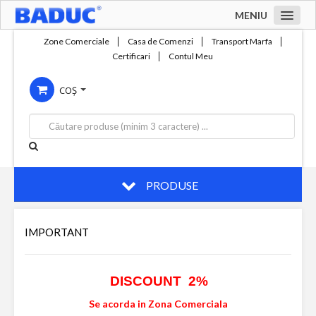
MENIU
Acasa
Zone Comerciale
Casa de Comenzi
Transport Marfa
Certificari
Contul Meu
Zone comerciale
COȘ
Compania
Servicii
Productie
Contact
PRODUSE
IMPORTANT
DISCOUNT 2%
Se acorda in Zona Comerciala