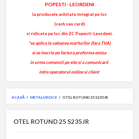
POPESTI
-
LEORDENI
la produsele achitate integral pe loc
(cash sau card)
si ridicate pe loc din ZC Popesti-Leordeni.
*se aplica la valoarea marfurilor (fara TVA)
si se inscrie pe factura proforma emisa
in urma comenzii pe site si a comunicarii
intre operatorul online si client
ACASĂ
/
METALURGICE
/
OTEL ROTUND 25 S235JR
OTEL ROTUND 25 S235JR