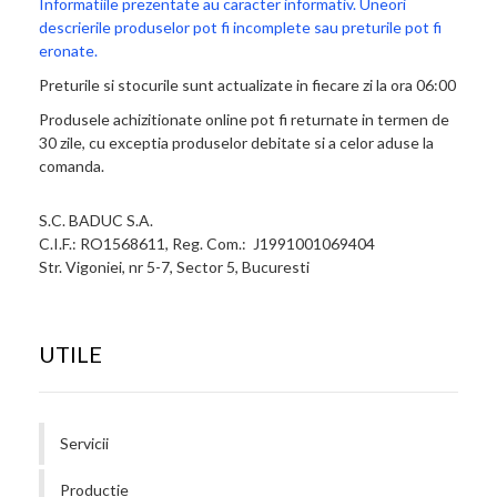
Informatiile prezentate au caracter informativ. Uneori
descrierile produselor pot fi incomplete sau preturile pot fi
eronate.
Preturile si stocurile sunt actualizate in fiecare zi la ora 06:00
Produsele achizitionate online pot fi returnate in termen de
30 zile, cu exceptia produselor debitate si a celor aduse la
comanda.
S.C. BADUC S.A.
C.I.F.: RO1568611, Reg. Com.: J1991001069404
Str. Vigoniei, nr 5-7, Sector 5, Bucuresti
UTILE
Servicii
Productie