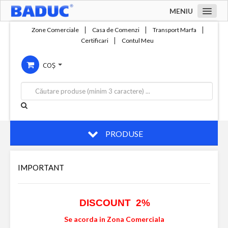
MENIU
Acasa
Zone Comerciale
Casa de Comenzi
Transport Marfa
Certificari
Contul Meu
Zone comerciale
COȘ
Compania
Servicii
Productie
Contact
PRODUSE
IMPORTANT
DISCOUNT 2%
Se acorda in Zona Comerciala