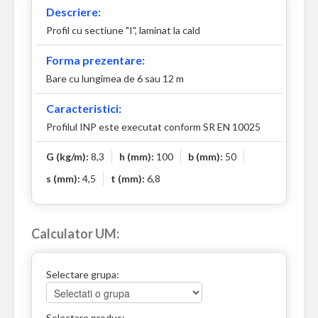
Descriere:
Profil cu sectiune "I", laminat la cald
Forma prezentare:
Bare cu lungimea de 6 sau 12 m
Caracteristici:
Profilul INP este executat conform SR EN 10025
G (kg/m):
8,3
h (mm):
100
b (mm):
50
s (mm):
4,5
t (mm):
6,8
Calculator UM:
Selectare grupa:
Selectare produs: