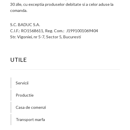
30 zile, cu exceptia produselor debitate si a celor aduse la
comanda.
S.C. BADUC S.A.
C.I.F.: RO1568611, Reg. Com.: J1991001069404
Str. Vigoniei, nr 5-7, Sector 5, Bucuresti
UTILE
Servicii
Productie
Casa de comenzi
Transport marfa