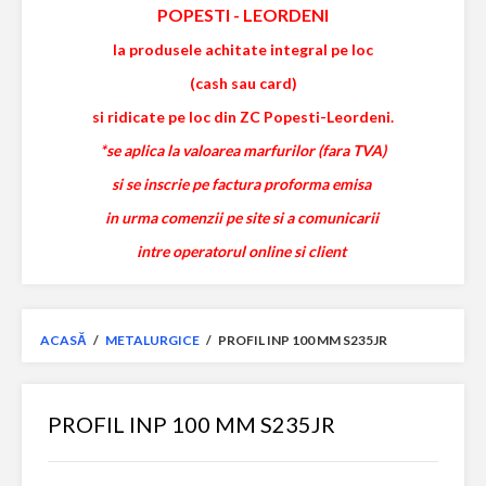
POPESTI
-
LEORDENI
la produsele achitate integral pe loc
(cash sau card)
si ridicate pe loc din ZC Popesti-Leordeni.
*se aplica la valoarea marfurilor (fara TVA)
si se inscrie pe factura proforma emisa
in urma comenzii pe site si a comunicarii
intre operatorul online si client
ACASĂ
/
METALURGICE
/
PROFIL INP 100 MM S235JR
PROFIL INP 100 MM S235JR