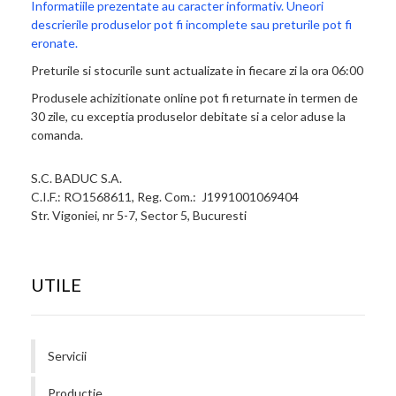
Informatiile prezentate au caracter informativ. Uneori
descrierile produselor pot fi incomplete sau preturile pot fi
eronate.
Preturile si stocurile sunt actualizate in fiecare zi la ora 06:00
Produsele achizitionate online pot fi returnate in termen de
30 zile, cu exceptia produselor debitate si a celor aduse la
comanda.
S.C. BADUC S.A.
C.I.F.: RO1568611, Reg. Com.: J1991001069404
Str. Vigoniei, nr 5-7, Sector 5, Bucuresti
UTILE
Servicii
Productie