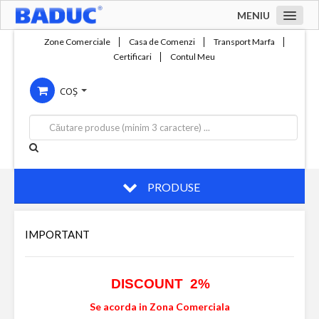
MENIU
Acasa
Zone Comerciale
Casa de Comenzi
Transport Marfa
Certificari
Contul Meu
Zone comerciale
COȘ
Compania
Servicii
Productie
Contact
PRODUSE
IMPORTANT
DISCOUNT 2%
Se acorda in Zona Comerciala