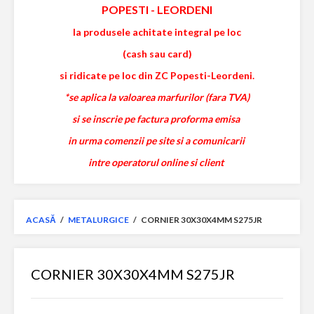
POPESTI
-
LEORDENI
la produsele achitate integral pe loc
(cash sau card)
si ridicate pe loc din ZC Popesti-Leordeni.
*se aplica la valoarea marfurilor (fara TVA)
si se inscrie pe factura proforma emisa
in urma comenzii pe site si a comunicarii
intre operatorul online si client
ACASĂ
/
METALURGICE
/
CORNIER 30X30X4MM S275JR
CORNIER 30X30X4MM S275JR