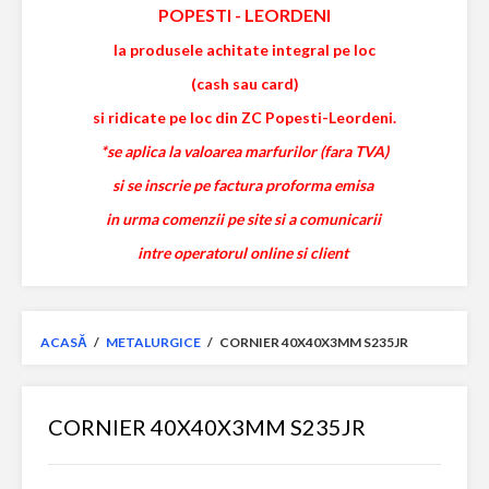
POPESTI
-
LEORDENI
la produsele achitate integral pe loc
(cash sau card)
si ridicate pe loc din ZC Popesti-Leordeni.
*se aplica la valoarea marfurilor (fara TVA)
si se inscrie pe factura proforma emisa
in urma comenzii pe site si a comunicarii
intre operatorul online si client
ACASĂ
/
METALURGICE
/
CORNIER 40X40X3MM S235JR
CORNIER 40X40X3MM S235JR