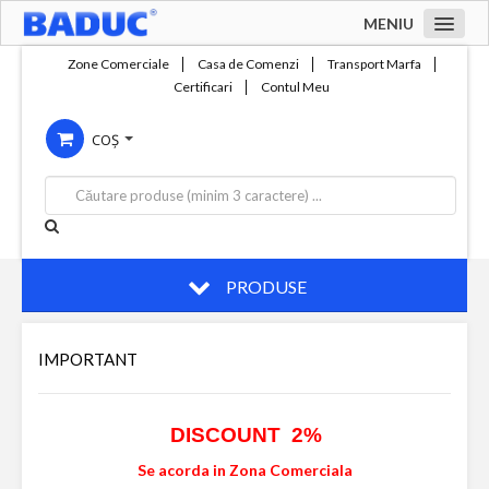
MENIU
Acasa
Zone Comerciale
Casa de Comenzi
Transport Marfa
Certificari
Contul Meu
Zone comerciale
COȘ
Compania
Servicii
Productie
Contact
PRODUSE
IMPORTANT
DISCOUNT 2%
Se acorda in Zona Comerciala