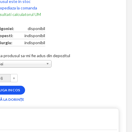
usul este in stoc
xpediaza la comanda
ultati calculatorul UM
igoniei:
disponibil
opesti:
indisponibil
iurgiu:
indisponibil
a produsul sa-mi fie adus din depozitul
ei
+