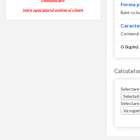
comunicarii
Forma p
intre operatorul online si client
Bare cu l
Caracter
Cornierul
G (kg/m)
Calculato
Selectare
Selectati
Selectare