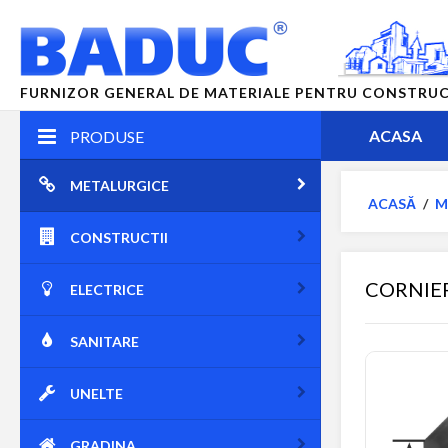
FURNIZOR GENERAL DE MATERIALE PENTRU CONSTRUCTII
ACASA
PRODUSE
METALURGICE
ACASĂ
/
M
CONSTRUCTII
CORNIE
ELECTRICE
SANITARE
UNELTE
GRADINA