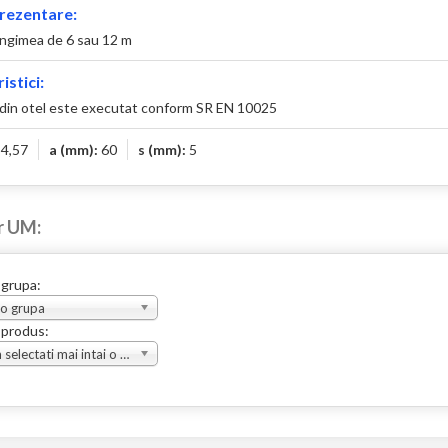
rezentare:
ungimea de 6 sau 12 m
istici:
 din otel este executat conform SR EN 10025
:
4,57
a (mm):
60
s (mm):
5
r UM:
 grupa:
 o grupa
 produs:
Va rugam selectati mai intai o grupa