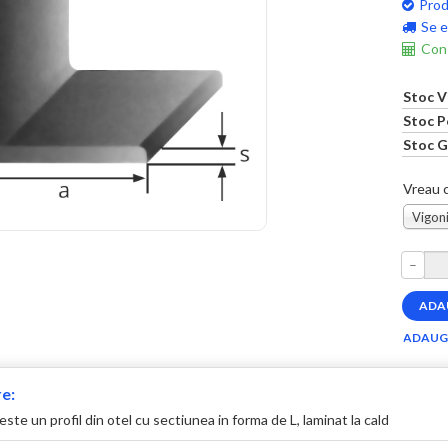
Prod
Se e
Cons
Stoc V
Stoc P
Stoc G
Vreau c
Vigoni
–
e:
este un profil din otel cu sectiunea in forma de L, laminat la cald