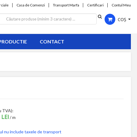
ciale
Casa de Comenzi
Transport Marfa
Certificari
Contul Meu
COȘ
PRODUCTIE
CONTACT
u TVA):
 LEI
/ m
ul nu include taxele de transport