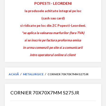
POPESTI
-
LEORDENI
la produsele achitate integral pe loc
(cash sau card)
si ridicate pe loc din ZC Popesti-Leordeni.
*se aplica la valoarea marfurilor (fara TVA)
si se inscrie pe factura proforma emisa
in urma comenzii pe site si a comunicarii
intre operatorul online si client
ACASĂ
/
METALURGICE
/
CORNIER 70X70X7MM S275JR
CORNIER 70X70X7MM S275JR