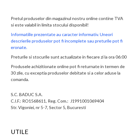
Pretul produselor din magazinul nostru online contine TVA
si este valabil in limita stocului disponibil!
Informatiile prezentate au caracter informativ. Uneori
descrierile produselor pot fi incomplete sau preturile pot fi
eronate.
Preturile si stocurile sunt actualizate in fiecare zi la ora 06:00
Produsele achizitionate online pot fi returnate in termen de
30 zile, cu exceptia produselor debitate si a celor aduse la
comanda.
S.C. BADUC S.A.
C.I.F.: RO1568611, Reg. Com.: J1991001069404
Str. Vigoniei, nr 5-7, Sector 5, Bucuresti
UTILE