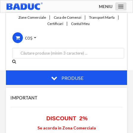
MENIU
Acasa
Zone Comerciale
Casa de Comenzi
Transport Marfa
Certificari
Contul Meu
Zone comerciale
COȘ
Compania
Servicii
Productie
Contact
PRODUSE
IMPORTANT
DISCOUNT 2%
Se acorda in Zona Comerciala