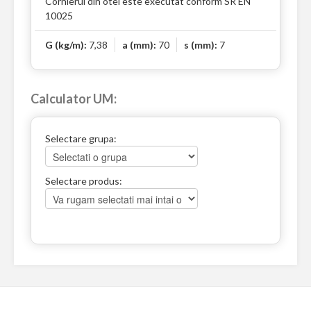
Cornierul din otel este executat conform SR EN
10025
G (kg/m):
7,38
a (mm):
70
s (mm):
7
Calculator UM:
Selectare grupa:
Selectare produs: