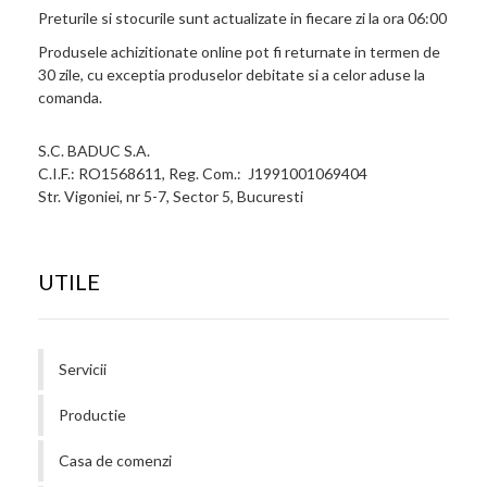
Preturile si stocurile sunt actualizate in fiecare zi la ora 06:00
Produsele achizitionate online pot fi returnate in termen de
30 zile, cu exceptia produselor debitate si a celor aduse la
comanda.
S.C. BADUC S.A.
C.I.F.: RO1568611, Reg. Com.: J1991001069404
Str. Vigoniei, nr 5-7, Sector 5, Bucuresti
UTILE
Servicii
Productie
Casa de comenzi