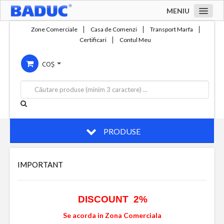
MENIU
Acasa
Zone Comerciale
Casa de Comenzi
Transport Marfa
Certificari
Contul Meu
Zone comerciale
COȘ
Compania
Servicii
Productie
Contact
PRODUSE
IMPORTANT
DISCOUNT 2%
Se acorda in Zona Comerciala