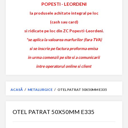
POPESTI
-
LEORDENI
la produsele achitate integral pe loc
(cash sau card)
si ridicate pe loc din ZC Popesti-Leordeni.
*se aplica la valoarea marfurilor (fara TVA)
si se inscrie pe factura proforma emisa
in urma comenzii pe site si a comunicarii
intre operatorul online si client
ACASĂ
/
METALURGICE
/
OTEL PATRAT 50X50MM E335
OTEL PATRAT 50X50MM E335