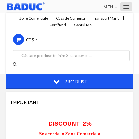
MENIU
Acasa
Zone Comerciale
Casa de Comenzi
Transport Marfa
Certificari
Contul Meu
Zone comerciale
COȘ
Compania
Servicii
Productie
Contact
PRODUSE
IMPORTANT
DISCOUNT 2%
Se acorda in Zona Comerciala