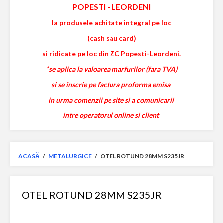
POPESTI
-
LEORDENI
la produsele achitate integral pe loc
(cash sau card)
si ridicate pe loc din ZC Popesti-Leordeni.
*se aplica la valoarea marfurilor (fara TVA)
si se inscrie pe factura proforma emisa
in urma comenzii pe site si a comunicarii
intre operatorul online si client
ACASĂ
/
METALURGICE
/
OTEL ROTUND 28MM S235JR
OTEL ROTUND 28MM S235JR