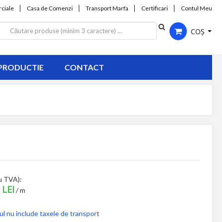
ciale
Casa de Comenzi
Transport Marfa
Certificari
Contul Meu
COȘ
PRODUCTIE
CONTACT
u TVA):
 LEI
/ m
ul nu include taxele de transport