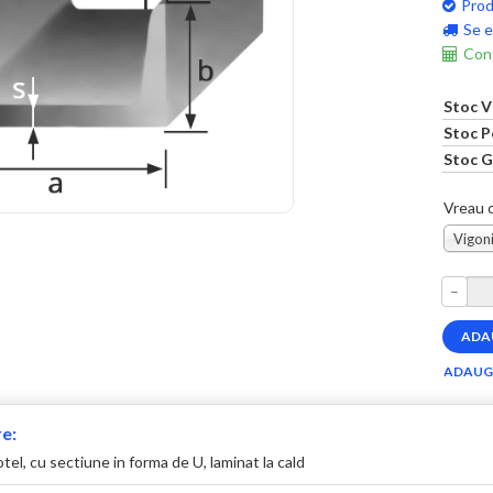
Prod
Se e
Cons
Stoc V
Stoc P
Stoc G
Vreau c
Vigoni
–
e:
 otel, cu sectiune in forma de U, laminat la cald