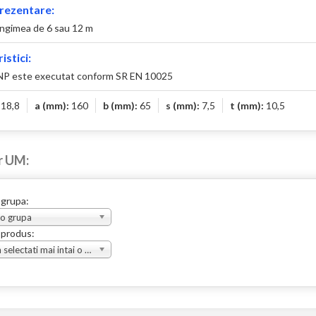
rezentare:
ungimea de 6 sau 12 m
istici:
UNP este executat conform SR EN 10025
:
18,8
a (mm):
160
b (mm):
65
s (mm):
7,5
t (mm):
10,5
r UM:
 grupa:
 o grupa
 produs:
Va rugam selectati mai intai o grupa