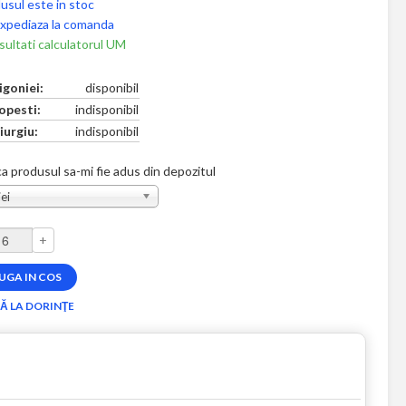
usul este in stoc
xpediaza la comanda
ultati calculatorul UM
igoniei:
disponibil
opesti:
indisponibil
iurgiu:
indisponibil
a produsul sa-mi fie adus din depozitul
ei
+