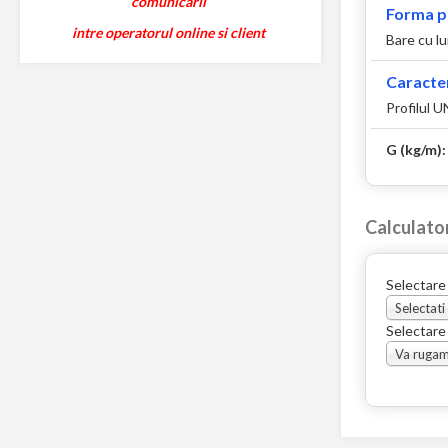
comunicarii
Forma p
intre operatorul online si client
Bare cu l
Caracter
Profilul 
G (kg/m)
Calculato
Selectare
Selectati
Selectare