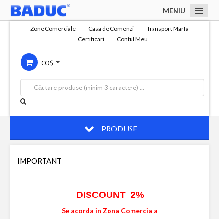
MENIU
Acasa
Zone Comerciale
Casa de Comenzi
Transport Marfa
Certificari
Contul Meu
Zone comerciale
COȘ
Compania
Servicii
Productie
Contact
PRODUSE
IMPORTANT
DISCOUNT 2%
Se acorda in Zona Comerciala