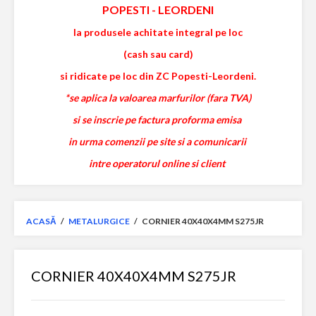
POPESTI
-
LEORDENI
la produsele achitate integral pe loc
(cash sau card)
si ridicate pe loc din ZC Popesti-Leordeni.
*se aplica la valoarea marfurilor (fara TVA)
si se inscrie pe factura proforma emisa
in urma comenzii pe site si a comunicarii
intre operatorul online si client
ACASĂ
/
METALURGICE
/
CORNIER 40X40X4MM S275JR
CORNIER 40X40X4MM S275JR