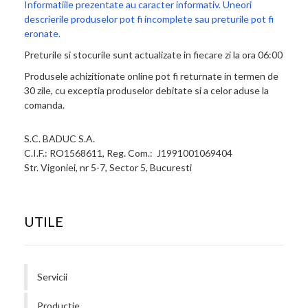
Informatiile prezentate au caracter informativ. Uneori
descrierile produselor pot fi incomplete sau preturile pot fi
eronate.
Preturile si stocurile sunt actualizate in fiecare zi la ora 06:00
Produsele achizitionate online pot fi returnate in termen de
30 zile, cu exceptia produselor debitate si a celor aduse la
comanda.
S.C. BADUC S.A.
C.I.F.: RO1568611, Reg. Com.: J1991001069404
Str. Vigoniei, nr 5-7, Sector 5, Bucuresti
UTILE
Servicii
Productie