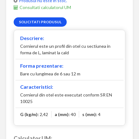
Produsul nu este in stoc.
Consultati calculatorul UM
SOLICITATI PRODUSUL
Descriere:
Cornierul este un profil din otel cu sectiunea in
forma de L, laminat la cald
Forma prezentare:
Bare cu lungimea de 6 sau 12 m
Caracteristici:
Cornierul din otel este executat conform SR EN
10025
G (kg/m):
2,42
a (mm):
40
s (mm):
4
Calculator UM: