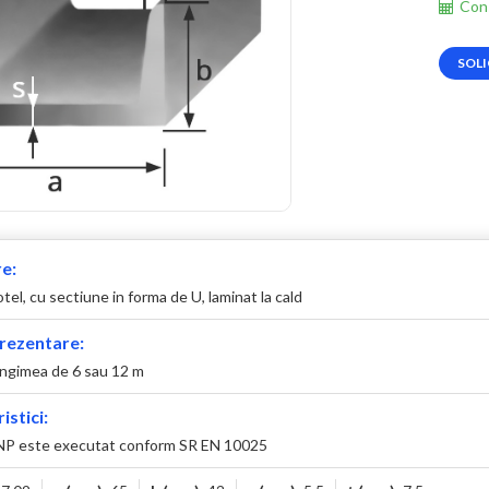
Cons
SOLI
e:
 otel, cu sectiune in forma de U, laminat la cald
rezentare:
ungimea de 6 sau 12 m
istici:
UNP este executat conform SR EN 10025