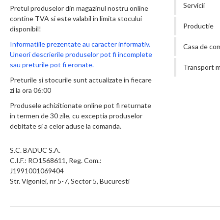
Servicii
Pretul produselor din magazinul nostru online
contine TVA si este valabil in limita stocului
Productie
disponibil!
Informatiile prezentate au caracter informativ.
Casa de co
Uneori descrierile produselor pot fi incomplete
sau preturile pot fi eronate.
Transport m
Preturile si stocurile sunt actualizate in fiecare
zi la ora 06:00
Produsele achizitionate online pot fi returnate
in termen de 30 zile, cu exceptia produselor
debitate si a celor aduse la comanda.
S.C. BADUC S.A.
C.I.F.: RO1568611, Reg. Com.:
J1991001069404
Str. Vigoniei, nr 5-7, Sector 5, Bucuresti