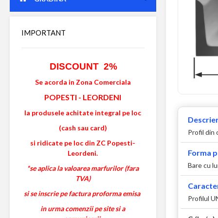
IMPORTANT
DISCOUNT 2%
Se acorda in Zona Comerciala
POPESTI
-
LEORDENI
la produsele achitate integral pe loc
Descrier
(cash sau card)
Profil din
si ridicate pe loc din ZC Popesti-
Forma p
Leordeni.
Bare cu l
*se aplica la valoarea marfurilor (fara
TVA)
Caracter
si se inscrie pe factura proforma emisa
Profilul 
in urma comenzii pe site si a