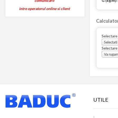
G (kg/m)
comunicarii
intre operatorul online si client
Calculato
Selectare
Selectati
Selectare
UTILE