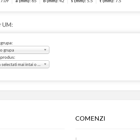
:
7.09
a (mm):
65
b (mm):
42
s (mm):
5.5
t (mm):
7.5
r UM:
 grupa:
 o grupa
 produs:
Va rugam selectati mai intai o grupa
COMENZI