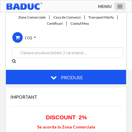
MENIU
Acasa
Zone Comerciale
Casa de Comenzi
Transport Marfa
Certificari
Contul Meu
Zone comerciale
COȘ
Compania
Servicii
Productie
Contact
PRODUSE
IMPORTANT
DISCOUNT 2%
Se acorda in Zona Comerciala