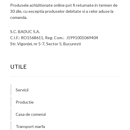
Produsele achizitionate online pot fi returnate in termen de
30 zile, cu exceptia produselor debitate si a celor aduse la
comanda.
S.C. BADUC S.A.
C.I.F.: RO1568611, Reg. Com.: J1991001069404
Str. Vigoniei, nr 5-7, Sector 5, Bucuresti
UTILE
Servicii
Productie
Casa de comenzi
Transport marfa