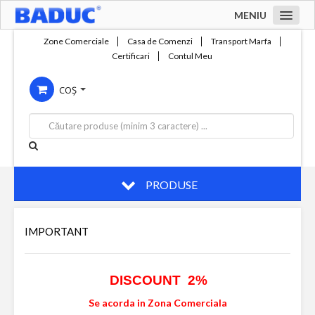
MENIU
Acasa
Zone Comerciale
Casa de Comenzi
Transport Marfa
Certificari
Contul Meu
Zone comerciale
COȘ
Compania
Servicii
Productie
Contact
PRODUSE
IMPORTANT
DISCOUNT 2%
Se acorda in Zona Comerciala