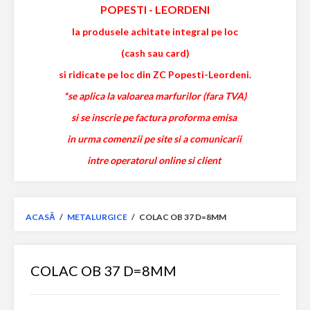
POPESTI
-
LEORDENI
la produsele achitate integral pe loc
(cash sau card)
si ridicate pe loc din ZC Popesti-Leordeni.
*se aplica la valoarea marfurilor (fara TVA)
si se inscrie pe factura proforma emisa
in urma comenzii pe site si a comunicarii
intre operatorul online si client
ACASĂ
/
METALURGICE
/
COLAC OB 37 D=8MM
COLAC OB 37 D=8MM