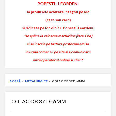
POPESTI
-
LEORDENI
la produsele achitate integral pe loc
(cash sau card)
si ridicate pe loc din ZC Popesti-Leordeni.
*se aplica la valoarea marfurilor (fara TVA)
si se inscrie pe factura proforma emisa
in urma comenzii pe site si a comunicarii
intre operatorul online si client
ACASĂ
/
METALURGICE
/
COLAC OB 37 D=6MM
COLAC OB 37 D=6MM