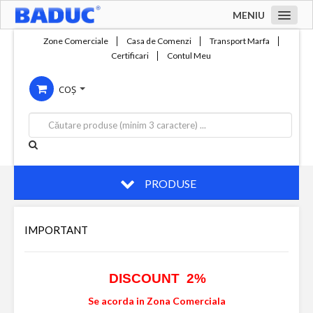
MENIU
Acasa
Zone Comerciale
Casa de Comenzi
Transport Marfa
Certificari
Contul Meu
Zone comerciale
COȘ
Compania
Servicii
Productie
Contact
PRODUSE
IMPORTANT
DISCOUNT 2%
Se acorda in Zona Comerciala