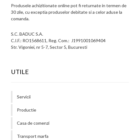
Produsele achizitionate online pot fi returnate in termen de
30 zile, cu exceptia produselor debitate si a celor aduse la
comanda.
S.C. BADUC S.A.
C.I.F.: RO1568611, Reg. Com.: J1991001069404
Str. Vigoniei, nr 5-7, Sector 5, Bucuresti
UTILE
Servicii
Productie
Casa de comenzi
Transport marfa