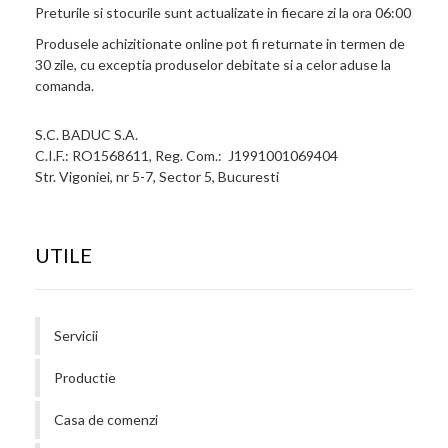
Preturile si stocurile sunt actualizate in fiecare zi la ora 06:00
Produsele achizitionate online pot fi returnate in termen de
30 zile, cu exceptia produselor debitate si a celor aduse la
comanda.
S.C. BADUC S.A.
C.I.F.: RO1568611, Reg. Com.: J1991001069404
Str. Vigoniei, nr 5-7, Sector 5, Bucuresti
UTILE
Servicii
Productie
Casa de comenzi