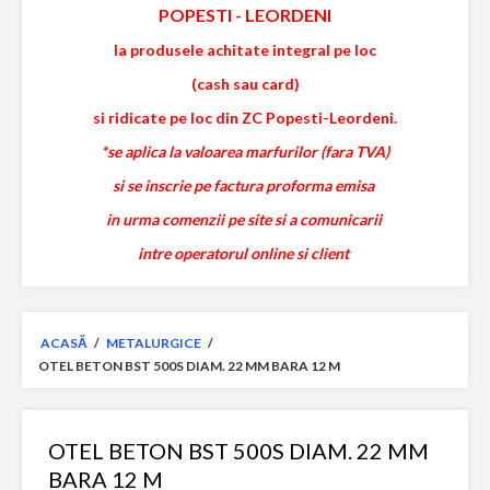
POPESTI
-
LEORDENI
la produsele achitate integral pe loc
(cash sau card)
si ridicate pe loc din ZC Popesti-Leordeni.
*se aplica la valoarea marfurilor (fara TVA)
si se inscrie pe factura proforma emisa
in urma comenzii pe site si a comunicarii
intre operatorul online si client
ACASĂ
/
METALURGICE
/
OTEL BETON BST 500S DIAM. 22 MM BARA 12 M
OTEL BETON BST 500S DIAM. 22 MM
BARA 12 M