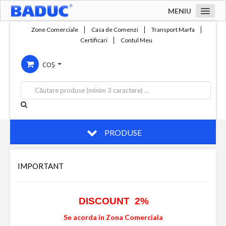
MENIU
Acasa
Zone Comerciale
Casa de Comenzi
Transport Marfa
Certificari
Contul Meu
Zone comerciale
COȘ
Compania
Servicii
Productie
Contact
PRODUSE
IMPORTANT
DISCOUNT 2%
Se acorda in Zona Comerciala