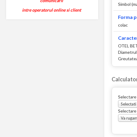
comunicarii
Simbol (m
intre operatorul online si client
Forma p
colac
Caracter
OTEL BET
Diametrul
Greutatea
Calculato
Selectare
Selectati
Selectare