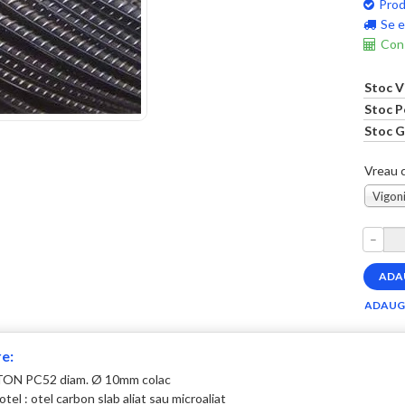
Prod
Se e
Cons
Stoc V
Stoc P
Stoc G
Vreau c
Vigoni
–
e:
ON PC52 diam. Ø 10mm colac
tel : otel carbon slab aliat sau microaliat