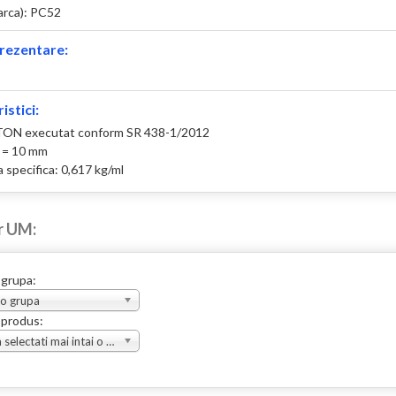
arca): PC52
rezentare:
istici:
ON executat conform SR 438-1/2012
 = 10 mm
 specifica: 0,617 kg/ml
r UM:
 grupa:
 o grupa
 produs:
Va rugam selectati mai intai o grupa