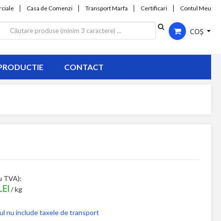
ciale
Casa de Comenzi
Transport Marfa
Certificari
Contul Meu
COȘ
PRODUCTIE
CONTACT
u TVA):
LEI
/ kg
ul nu include taxele de transport