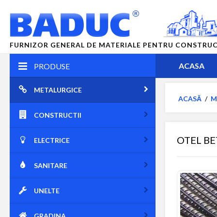
FURNIZOR GENERAL DE MATERIALE PENTRU CONSTRUCTII
ACASA
PRODUSE
METALURGICE
ACASĂ
/
M
CONSTRUCTII
OTEL B
ELECTRICE
SANITARE
UNELTE
GRADINA