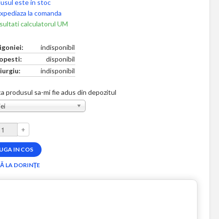
usul este in stoc
xpediaza la comanda
ultati calculatorul UM
igoniei:
indisponibil
opesti:
disponibil
iurgiu:
indisponibil
a produsul sa-mi fie adus din depozitul
ei
+