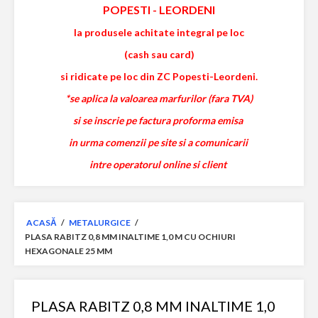
POPESTI
-
LEORDENI
la produsele achitate integral pe loc
(cash sau card)
si ridicate pe loc din ZC Popesti-Leordeni.
*se aplica la valoarea marfurilor (fara TVA)
si se inscrie pe factura proforma emisa
in urma comenzii pe site si a comunicarii
intre operatorul online si client
ACASĂ
/
METALURGICE
/
PLASA RABITZ 0,8 MM INALTIME 1,0 M CU OCHIURI
HEXAGONALE 25 MM
PLASA RABITZ 0,8 MM INALTIME 1,0