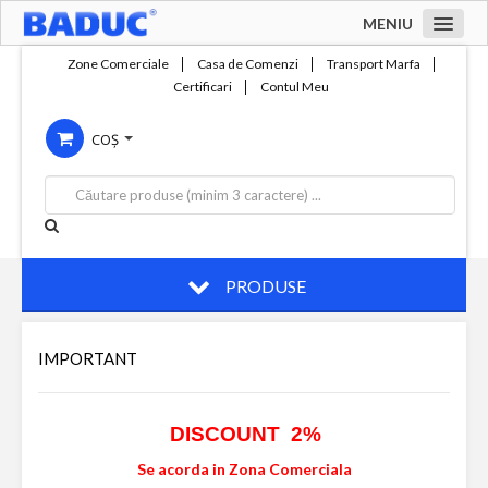
MENIU
Acasa
Zone Comerciale
Casa de Comenzi
Transport Marfa
Certificari
Contul Meu
Zone comerciale
COȘ
Compania
Servicii
Productie
Contact
PRODUSE
IMPORTANT
DISCOUNT 2%
Se acorda in Zona Comerciala