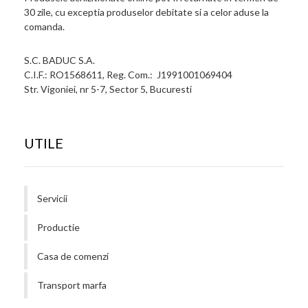
30 zile, cu exceptia produselor debitate si a celor aduse la
comanda.
S.C. BADUC S.A.
C.I.F.: RO1568611, Reg. Com.: J1991001069404
Str. Vigoniei, nr 5-7, Sector 5, Bucuresti
UTILE
Servicii
Productie
Casa de comenzi
Transport marfa