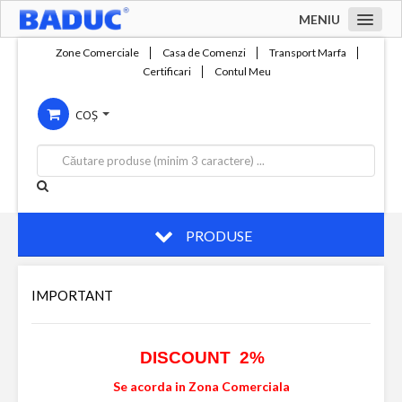
MENIU
Acasa
Zone Comerciale
Casa de Comenzi
Transport Marfa
Certificari
Contul Meu
Zone comerciale
COȘ
Compania
Servicii
Productie
Contact
PRODUSE
IMPORTANT
DISCOUNT 2%
Se acorda in Zona Comerciala