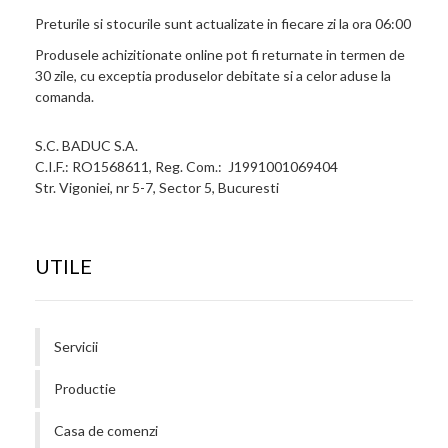
Preturile si stocurile sunt actualizate in fiecare zi la ora 06:00
Produsele achizitionate online pot fi returnate in termen de
30 zile, cu exceptia produselor debitate si a celor aduse la
comanda.
S.C. BADUC S.A.
C.I.F.: RO1568611, Reg. Com.: J1991001069404
Str. Vigoniei, nr 5-7, Sector 5, Bucuresti
UTILE
Servicii
Productie
Casa de comenzi