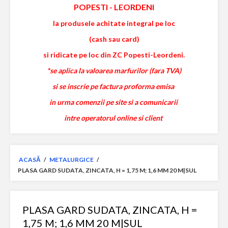
POPESTI
-
LEORDENI
la produsele achitate integral pe loc
(cash sau card)
si ridicate pe loc din ZC Popesti-Leordeni.
*se aplica la valoarea marfurilor (fara TVA)
si se inscrie pe factura proforma emisa
in urma comenzii pe site si a comunicarii
intre operatorul online si client
ACASĂ
/
METALURGICE
/
PLASA GARD SUDATA, ZINCATA, H = 1,75 M; 1,6 MM 20 M|SUL
PLASA GARD SUDATA, ZINCATA, H =
1,75 M; 1,6 MM 20 M|SUL