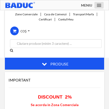
MENIU
Acasa
Zone Comerciale
Casa de Comenzi
Transport Marfa
Certificari
Contul Meu
Zone comerciale
COȘ
Compania
Servicii
Productie
Contact
PRODUSE
IMPORTANT
DISCOUNT 2%
Se acorda in Zona Comerciala