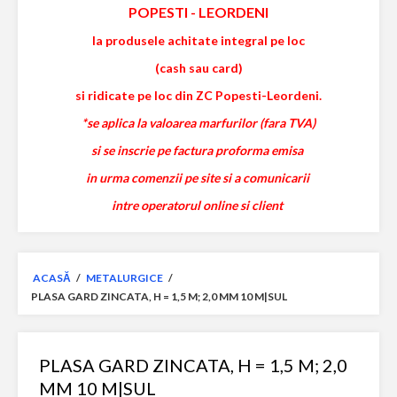
POPESTI
-
LEORDENI
la produsele achitate integral pe loc
(cash sau card)
si ridicate pe loc din ZC Popesti-Leordeni.
*se aplica la valoarea marfurilor (fara TVA)
si se inscrie pe factura proforma emisa
in urma comenzii pe site si a comunicarii
intre operatorul online si client
ACASĂ
/
METALURGICE
/
PLASA GARD ZINCATA, H = 1,5 M; 2,0 MM 10 M|SUL
PLASA GARD ZINCATA, H = 1,5 M; 2,0
MM 10 M|SUL