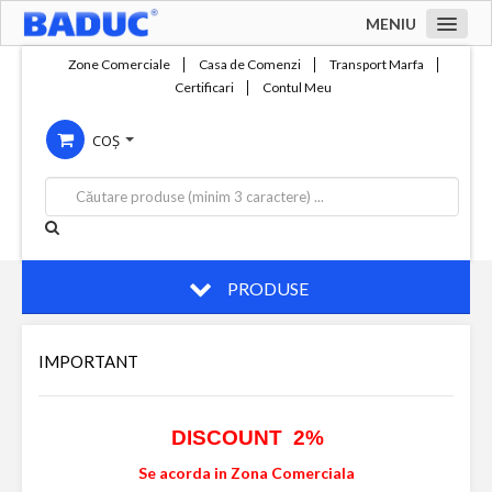
MENIU
Acasa
Zone Comerciale
Casa de Comenzi
Transport Marfa
Certificari
Contul Meu
Zone comerciale
COȘ
Compania
Servicii
Productie
Contact
PRODUSE
IMPORTANT
DISCOUNT 2%
Se acorda in Zona Comerciala