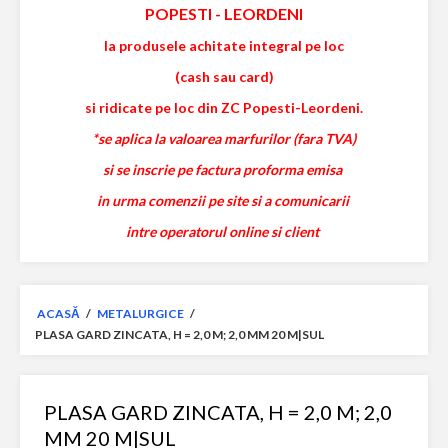
POPESTI
-
LEORDENI
la produsele achitate integral pe loc
(cash sau card)
si ridicate pe loc din ZC Popesti-Leordeni.
*se aplica la valoarea marfurilor (fara TVA)
si se inscrie pe factura proforma emisa
in urma comenzii pe site si a comunicarii
intre operatorul online si client
ACASĂ
/
METALURGICE
/
PLASA GARD ZINCATA, H = 2,0 M; 2,0 MM 20 M|SUL
PLASA GARD ZINCATA, H = 2,0 M; 2,0
MM 20 M|SUL