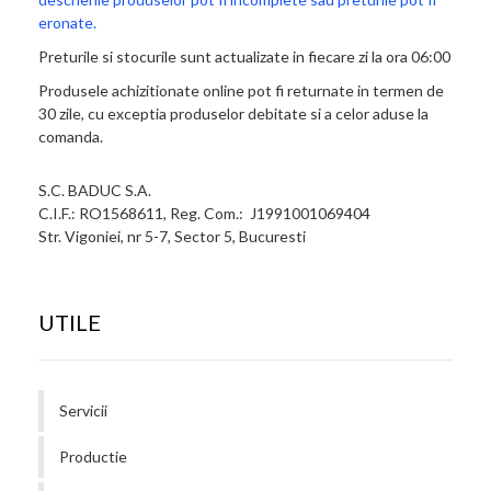
eronate.
Preturile si stocurile sunt actualizate in fiecare zi la ora 06:00
Produsele achizitionate online pot fi returnate in termen de
30 zile, cu exceptia produselor debitate si a celor aduse la
comanda.
S.C. BADUC S.A.
C.I.F.: RO1568611, Reg. Com.: J1991001069404
Str. Vigoniei, nr 5-7, Sector 5, Bucuresti
UTILE
Servicii
Productie