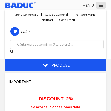
MENIU
Acasa
Zone Comerciale
Casa de Comenzi
Transport Marfa
Certificari
Contul Meu
Zone comerciale
COȘ
Compania
Servicii
Productie
Contact
PRODUSE
IMPORTANT
DISCOUNT 2%
Se acorda in Zona Comerciala