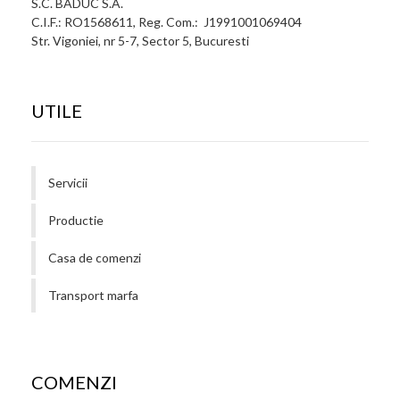
S.C. BADUC S.A.
C.I.F.: RO1568611, Reg. Com.: J1991001069404
Str. Vigoniei, nr 5-7, Sector 5, Bucuresti
UTILE
Servicii
Productie
Casa de comenzi
Transport marfa
COMENZI