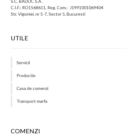
S.C. BADUC S.A.
C.I.F.: RO1568611, Reg. Com.: J1991001069404
Str. Vigoniei, nr 5-7, Sector 5, Bucuresti
UTILE
Servicii
Productie
Casa de comenzi
Transport marfa
COMENZI