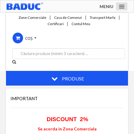
MENIU
Acasa
Zone Comerciale
Casa de Comenzi
Transport Marfa
Certificari
Contul Meu
Zone comerciale
COȘ
Compania
Servicii
Productie
Contact
PRODUSE
IMPORTANT
DISCOUNT 2%
Se acorda in Zona Comerciala