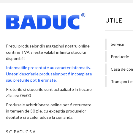
UTILE
Servicii
Pretul produselor din magazinul nostru online
contine TVA si este valabil in limita stocului
Productie
disponibil!
Informatiile prezentate au caracter informativ.
Casa de co
Uneori descrierile produselor pot fi incomplete
sau preturile pot fi eronate.
Transport m
Preturile si stocurile sunt actualizate in fiecare
zi la ora 06:00
Produsele achizitionate online pot fi returnate
in termen de 30 zile, cu exceptia produselor
debitate si a celor aduse la comanda.
S.C. BADUC S.A.