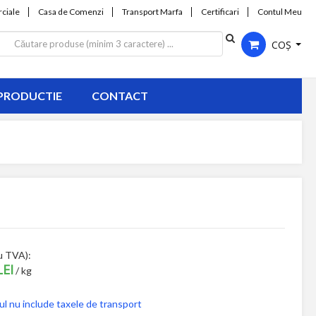
ciale
Casa de Comenzi
Transport Marfa
Certificari
Contul Meu
COȘ
PRODUCTIE
CONTACT
u TVA):
LEI
/ kg
ul nu include taxele de transport