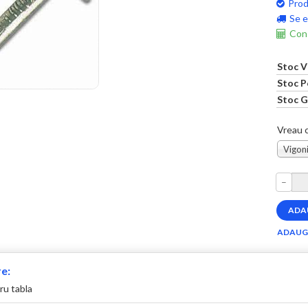
Prod
Se e
Cons
Stoc V
Stoc P
Stoc G
Vreau c
Vigoni
–
e:
ru tabla