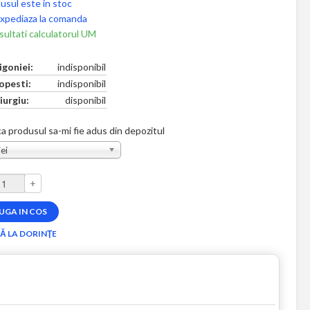
usul este in stoc
xpediaza la comanda
ultati calculatorul UM
igoniei:
indisponibil
opesti:
indisponibil
iurgiu:
disponibil
a produsul sa-mi fie adus din depozitul
ei
+