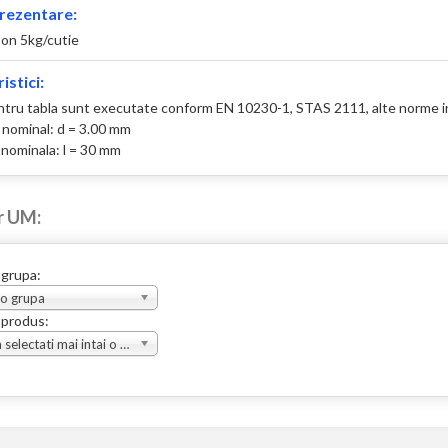
rezentare:
ton 5kg/cutie
istici:
ntru tabla sunt executate conform EN 10230-1, STAS 2111, alte norme i
 nominal: d = 3.00 mm
nominala: l = 30 mm
r UM:
 grupa:
 o grupa
 produs:
Va rugam selectati mai intai o grupa