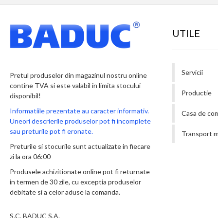
UTILE
Servicii
Pretul produselor din magazinul nostru online
contine TVA si este valabil in limita stocului
Productie
disponibil!
Informatiile prezentate au caracter informativ.
Casa de co
Uneori descrierile produselor pot fi incomplete
sau preturile pot fi eronate.
Transport m
Preturile si stocurile sunt actualizate in fiecare
zi la ora 06:00
Produsele achizitionate online pot fi returnate
in termen de 30 zile, cu exceptia produselor
debitate si a celor aduse la comanda.
S.C. BADUC S.A.