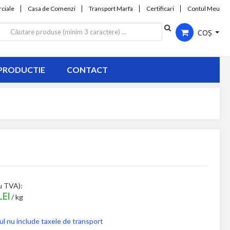
ciale
Casa de Comenzi
Transport Marfa
Certificari
Contul Meu
COȘ
PRODUCTIE
CONTACT
u TVA):
LEI
/ kg
ul nu include taxele de transport