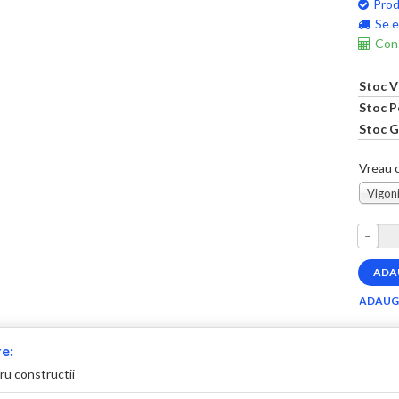
Prod
Se e
Cons
Stoc V
Stoc P
Stoc G
Vreau c
Vigoni
–
e:
ru constructii