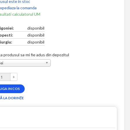
usul este in stoc
xpediaza la comanda
ultati calculatorul UM
igoniei:
disponibil
opesti:
disponibil
iurgiu:
disponibil
a produsul sa-mi fie adus din depozitul
ei
+