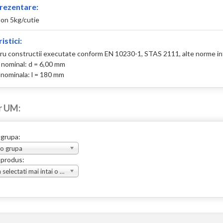
rezentare:
ton 5kg/cutie
istici:
ru constructii executate conform EN 10230-1, STAS 2111, alte norme in
 nominal: d = 6,00 mm
nominala: l = 180 mm
r UM:
 grupa:
 o grupa
 produs:
Va rugam selectati mai intai o grupa