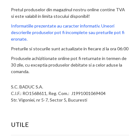
Pretul produselor din magazinul nostru online contine TVA
si este valabil in limita stocului disponibil!
Informatiile prezentate au caracter informativ. Uneori
descrierile produselor pot fi incomplete sau preturile pot fi
eronate.
Preturile si stocurile sunt actualizate in fiecare zi la ora 06:00
Produsele achizitionate online pot fi returnate in termen de
30 zile, cu exceptia produselor debitate si a celor aduse la
comanda.
S.C. BADUC S.A.
C.I.F.: RO1568611, Reg. Com.: J1991001069404
Str. Vigoniei, nr 5-7, Sector 5, Bucuresti
UTILE