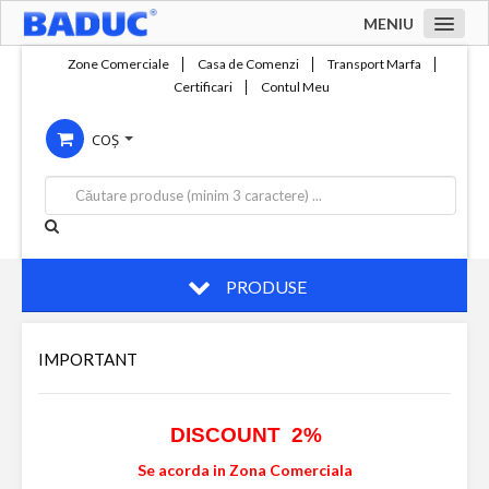
MENIU
Acasa
Zone Comerciale
Casa de Comenzi
Transport Marfa
Certificari
Contul Meu
Zone comerciale
COȘ
Compania
Servicii
Productie
Contact
PRODUSE
IMPORTANT
DISCOUNT 2%
Se acorda in Zona Comerciala