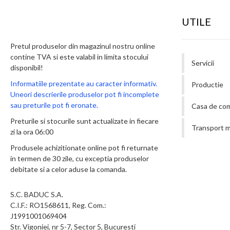
UTILE
Pretul produselor din magazinul nostru online
contine TVA si este valabil in limita stocului
Servicii
disponibil!
Informatiile prezentate au caracter informativ.
Productie
Uneori descrierile produselor pot fi incomplete
sau preturile pot fi eronate.
Casa de co
Preturile si stocurile sunt actualizate in fiecare
Transport m
zi la ora 06:00
Produsele achizitionate online pot fi returnate
in termen de 30 zile, cu exceptia produselor
debitate si a celor aduse la comanda.
S.C. BADUC S.A.
C.I.F.: RO1568611, Reg. Com.:
J1991001069404
Str. Vigoniei, nr 5-7, Sector 5, Bucuresti