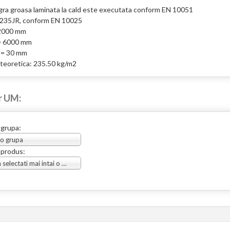
gra groasa laminata la cald este executata conform EN 10051
S235JR, conform EN 10025
 2000 mm
= 6000 mm
 = 30 mm
teoretica: 235.50 kg/m2
r UM:
 grupa:
 o grupa
 produs:
Va rugam selectati mai intai o grupa