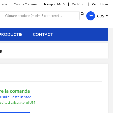
ciale
Casa de Comenzi
Transport Marfa
Certificari
Contul Meu
COȘ
PRODUCTIE
CONTACT
JR
re la comanda
usul nu este in stoc.
ultati calculatorul UM