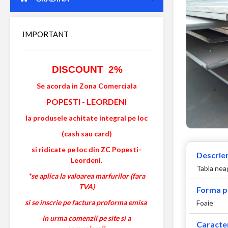
IMPORTANT
DISCOUNT 2%
Se acorda in Zona Comerciala
POPESTI
-
LEORDENI
la produsele achitate integral pe loc
(cash sau card)
si ridicate pe loc din ZC Popesti-
Descrier
Leordeni.
Tabla neag
*se aplica la valoarea marfurilor (fara
TVA)
Forma p
si se inscrie pe factura proforma emisa
Foaie
in urma comenzii pe site si a
Caracter