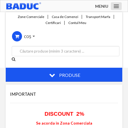
MENIU
Acasa
Zone Comerciale
Casa de Comenzi
Transport Marfa
Certificari
Contul Meu
Zone comerciale
COȘ
Compania
Servicii
Productie
Contact
PRODUSE
IMPORTANT
DISCOUNT 2%
Se acorda in Zona Comerciala