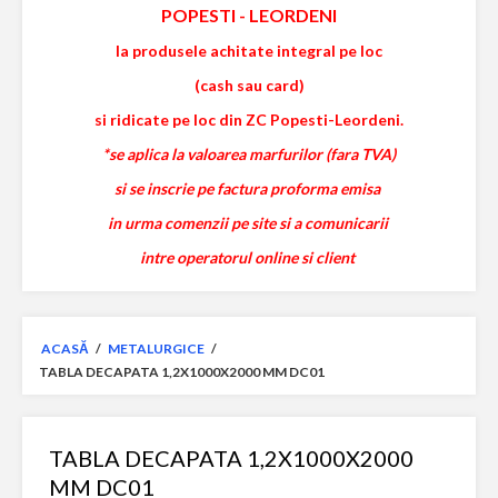
POPESTI
-
LEORDENI
la produsele achitate integral pe loc
(cash sau card)
si ridicate pe loc din ZC Popesti-Leordeni.
*se aplica la valoarea marfurilor (fara TVA)
si se inscrie pe factura proforma emisa
in urma comenzii pe site si a comunicarii
intre operatorul online si client
ACASĂ
/
METALURGICE
/
TABLA DECAPATA 1,2X1000X2000 MM DC01
TABLA DECAPATA 1,2X1000X2000
MM DC01