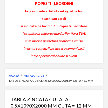
POPESTI
-
LEORDENI
la produsele achitate integral pe loc
(cash sau card)
si ridicate pe loc din ZC Popesti-Leordeni.
*se aplica la valoarea marfurilor (fara TVA)
si se inscrie pe factura proforma emisa
in urma comenzii pe site si a comunicarii
intre operatorul online si client
ACASĂ
/
METALURGICE
/
TABLA ZINCATA CUTATA 0,5X1090X2000 MM CUTA = 12 MM
TABLA ZINCATA CUTATA
0,5X1090X2000 MM CUTA = 12 MM