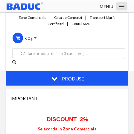
MENIU
Acasa
Zone Comerciale
Casa de Comenzi
Transport Marfa
Certificari
Contul Meu
Zone comerciale
COȘ
Compania
Servicii
Productie
Contact
PRODUSE
IMPORTANT
DISCOUNT 2%
Se acorda in Zona Comerciala