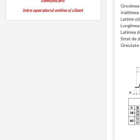
comunicarii
Grosimea
intre operatorul online si client
Inaltimea 
Latime ut
Lungimea
Latimea d
Strat de z
Greutate 