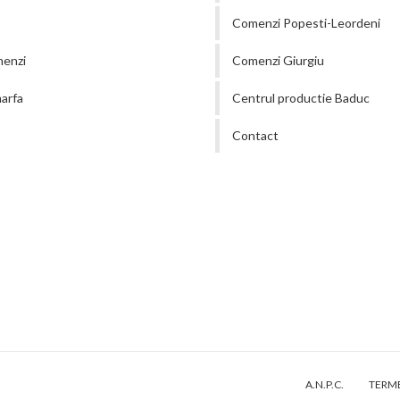
Comenzi Popesti-Leordeni
menzi
Comenzi Giurgiu
arfa
Centrul productie Baduc
Contact
A.N.P.C.
TERME