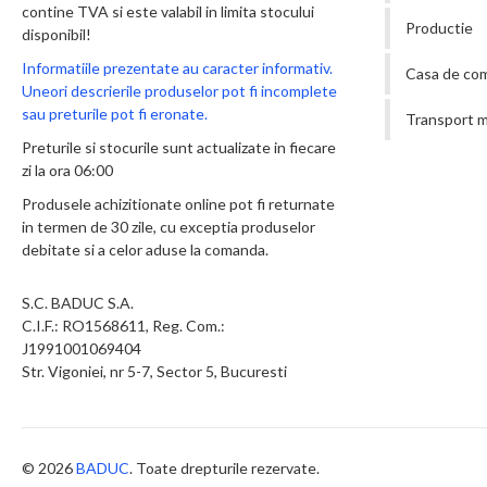
contine TVA si este valabil in limita stocului
Productie
disponibil!
Informatiile prezentate au caracter informativ.
Casa de co
Uneori descrierile produselor pot fi incomplete
sau preturile pot fi eronate.
Transport m
Preturile si stocurile sunt actualizate in fiecare
zi la ora 06:00
Produsele achizitionate online pot fi returnate
in termen de 30 zile, cu exceptia produselor
debitate si a celor aduse la comanda.
S.C. BADUC S.A.
C.I.F.: RO1568611, Reg. Com.:
J1991001069404
Str. Vigoniei, nr 5-7, Sector 5, Bucuresti
© 2026
BADUC
. Toate drepturile rezervate.