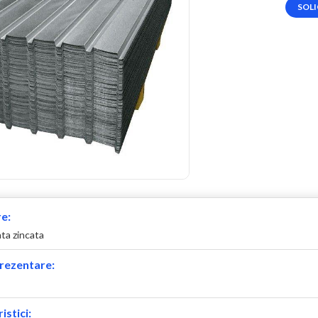
SOLI
e:
ta zincata
rezentare:
istici: