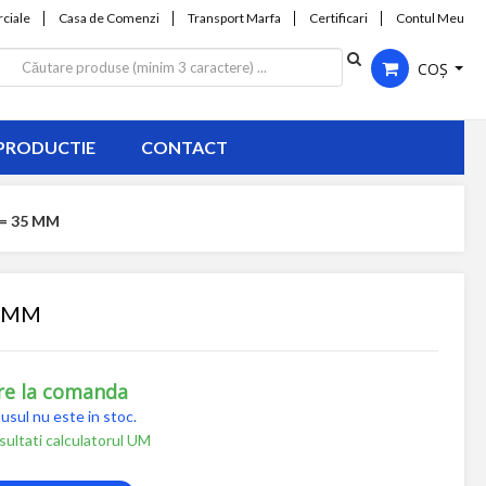
ciale
Casa de Comenzi
Transport Marfa
Certificari
Contul Meu
COȘ
PRODUCTIE
CONTACT
= 35 MM
5 MM
re la comanda
usul nu este in stoc.
ultati calculatorul UM