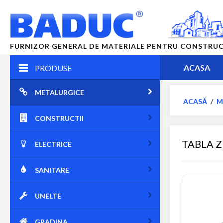
FURNIZOR GENERAL DE MATERIALE PENTRU CONSTRUCTII
ACASA
PRODUSE
METALURGICE
ACASĂ
/
M
CONSTRUCTII
TABLA Z
ELECTRICE
SANITARE
UNELTE
GRADINA