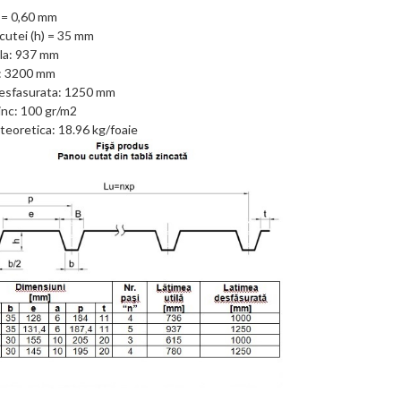
 = 0,60 mm
cutei (h) = 35 mm
ila: 937 mm
: 3200 mm
esfasurata: 1250 mm
inc: 100 gr/m2
teoretica: 18.96 kg/foaie