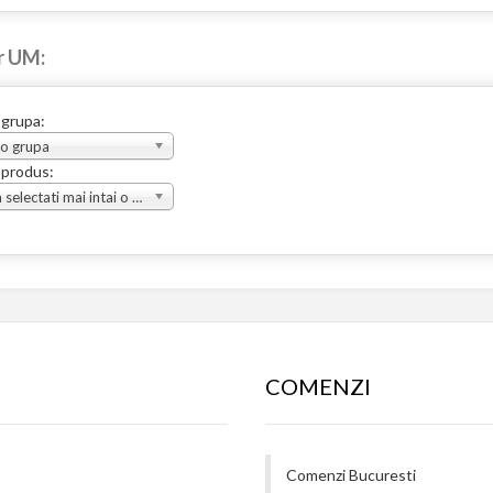
r UM:
 grupa:
 o grupa
 produs:
Va rugam selectati mai intai o grupa
COMENZI
Comenzi Bucuresti