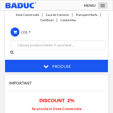
MENIU
Acasa
Zone Comerciale
Casa de Comenzi
Transport Marfa
Certificari
Contul Meu
Zone comerciale
COȘ
Compania
Servicii
Productie
Contact
PRODUSE
IMPORTANT
DISCOUNT 2%
Se acorda in Zona Comerciala