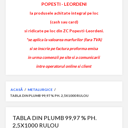
POPESTI
-
LEORDENI
la produsele achitate integral pe loc
(cash sau card)
si ridicate pe loc din ZC Popesti-Leordeni.
*se aplica la valoarea marfurilor (fara TVA)
si se inscrie pe factura proforma emisa
in urma comenzii pe site si a comunicarii
intre operatorul online si client
ACASĂ
/
METALURGICE
/
TABLA DIN PLUMB 99,97 % PH. 2,5X1000 RULOU
TABLA DIN PLUMB 99,97 % PH.
2,5X1000 RULOU