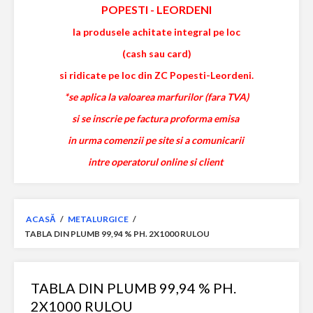
POPESTI
-
LEORDENI
la produsele achitate integral pe loc
(cash sau card)
si ridicate pe loc din ZC Popesti-Leordeni.
*se aplica la valoarea marfurilor (fara TVA)
si se inscrie pe factura proforma emisa
in urma comenzii pe site si a comunicarii
intre operatorul online si client
ACASĂ
/
METALURGICE
/
TABLA DIN PLUMB 99,94 % PH. 2X1000 RULOU
TABLA DIN PLUMB 99,94 % PH.
2X1000 RULOU