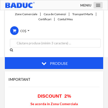
MENIU
Acasa
Zone Comerciale
Casa de Comenzi
Transport Marfa
Certificari
Contul Meu
Zone comerciale
COȘ
Compania
Servicii
Productie
Contact
PRODUSE
IMPORTANT
DISCOUNT 2%
Se acorda in Zona Comerciala