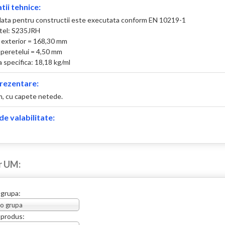
tii tehnice:
ata pentru constructii este executata conform EN 10219-1
otel: S235JRH
 exterior = 168,30 mm
peretelui = 4,50 mm
 specifica: 18,18 kg/ml
rezentare:
 m, cu capete netede.
e valabilitate:
r UM:
 grupa:
 o grupa
 produs: