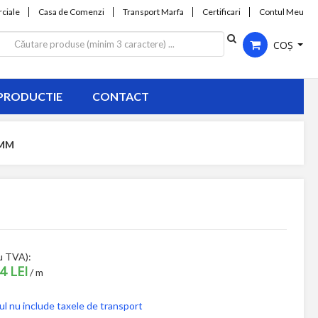
ciale
Casa de Comenzi
Transport Marfa
Certificari
Contul Meu
COȘ
PRODUCTIE
CONTACT
 MM
u TVA):
4 LEI
/ m
ul nu include taxele de transport