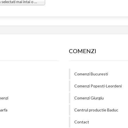
Va rugam selectati mai intai o grupa
COMENZI
Comenzi Bucuresti
Comenzi Popesti-Leordeni
menzi
Comenzi Giurgiu
arfa
Centrul productie Baduc
Contact