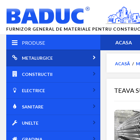
FURNIZOR GENERAL DE MATERIALE PENTRU CONSTRUCTII
ACASA
PRODUSE
METALURGICE
ACASĂ
/
M
CONSTRUCTII
TEAVA S
ELECTRICE
SANITARE
UNELTE
GRADINA