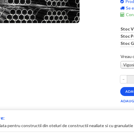
Prod
Se e
Cons
Stoc V
Stoc P
Stoc G
Vreau c
Vigoni
–
e:
ta pentru constructii din oteluri de constructii nealiate si cu granulatie 