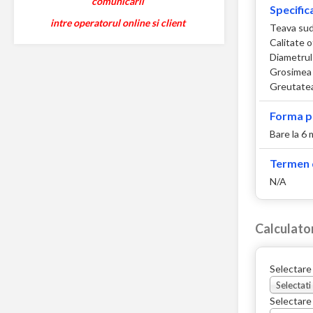
comunicarii
Specifica
intre operatorul online si client
Teava sud
Calitate 
Diametrul
Grosimea 
Greutatea
Forma p
Bare la 6
Termen d
N/A
Calculato
Selectare
Selectati
Selectare