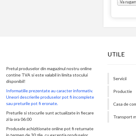
UTILE
Pretul produselor din magazinul nostru online
contine TVA si este valabil in limita stocului
Servicii
disponibil!
Informatiile prezentate au caracter informativ.
Productie
Uneori descrierile produselor pot fi incomplete
sau preturile pot fi eronate.
Casa de co
Preturile si stocurile sunt actualizate in fiecare
Transport m
zi la ora 06:00
Produsele achizitionate online pot fi returnate
in termen de 30 zile, cu exceptia produselor