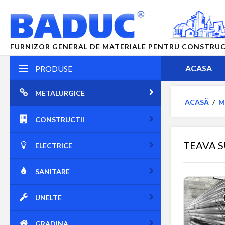
FURNIZOR GENERAL DE MATERIALE PENTRU CONSTRUCTII
ACASA
PRODUSE
METALURGICE
ACASĂ
/
M
CONSTRUCTII
TEAVA 
ELECTRICE
SANITARE
UNELTE
GRADINA