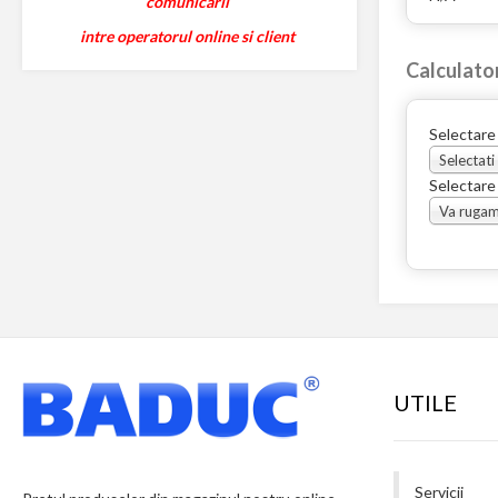
comunicarii
intre operatorul online si client
Calculato
Selectare
Selectati
Selectare
UTILE
Servicii