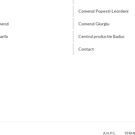
Comenzi Popesti-Leordeni
menzi
Comenzi Giurgiu
arfa
Centrul productie Baduc
Contact
A.N.P.C.
TERME