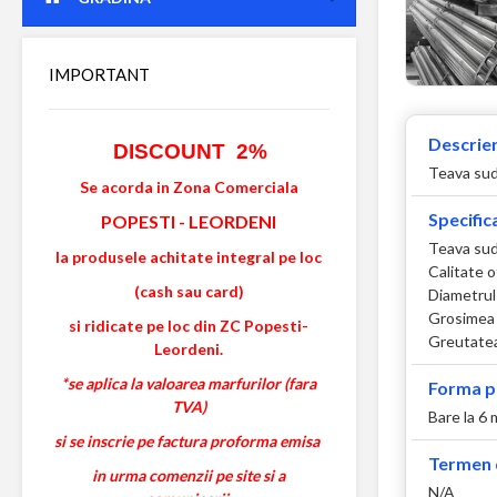
IMPORTANT
Descrier
DISCOUNT 2%
Teava suda
Se acorda in Zona Comerciala
Specifica
POPESTI
-
LEORDENI
Teava sud
la produsele achitate integral pe loc
Calitate 
(cash sau card)
Diametrul
Grosimea 
si ridicate pe loc din ZC Popesti-
Greutatea
Leordeni.
*se aplica la valoarea marfurilor (fara
Forma p
TVA)
Bare la 6
si se inscrie pe factura proforma emisa
Termen d
in urma comenzii pe site si a
N/A