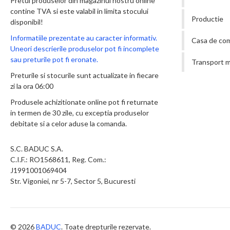
Pretul produselor din magazinul nostru online
contine TVA si este valabil in limita stocului
Productie
disponibil!
Informatiile prezentate au caracter informativ.
Casa de co
Uneori descrierile produselor pot fi incomplete
sau preturile pot fi eronate.
Transport m
Preturile si stocurile sunt actualizate in fiecare
zi la ora 06:00
Produsele achizitionate online pot fi returnate
in termen de 30 zile, cu exceptia produselor
debitate si a celor aduse la comanda.
S.C. BADUC S.A.
C.I.F.: RO1568611, Reg. Com.:
J1991001069404
Str. Vigoniei, nr 5-7, Sector 5, Bucuresti
© 2026
BADUC
. Toate drepturile rezervate.