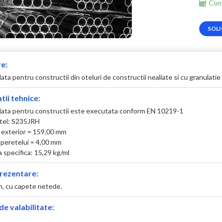
Cons
SOLI
e:
ta pentru constructii din oteluri de constructii nealiate si cu granulatie 
tii tehnice:
ata pentru constructii este executata conform EN 10219-1
otel: S235JRH
 exterior = 159,00 mm
peretelui = 4,00 mm
 specifica: 15,29 kg/ml
rezentare:
 m, cu capete netede.
e valabilitate: