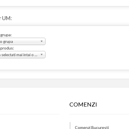
r UM:
 grupa:
 o grupa
 produs:
Va rugam selectati mai intai o grupa
COMENZI
Comenzi Bucuresti