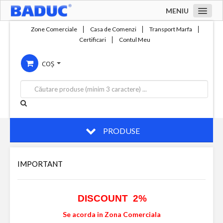
MENIU
Acasa
Zone Comerciale
Casa de Comenzi
Transport Marfa
Certificari
Contul Meu
Zone comerciale
COȘ
Compania
Servicii
Productie
Contact
PRODUSE
IMPORTANT
DISCOUNT 2%
Se acorda in Zona Comerciala