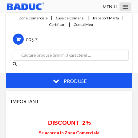
MENIU
Acasa
Zone Comerciale
Casa de Comenzi
Transport Marfa
Certificari
Contul Meu
Zone comerciale
COȘ
Compania
Servicii
Productie
Contact
PRODUSE
IMPORTANT
DISCOUNT 2%
Se acorda in Zona Comerciala