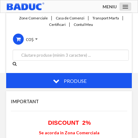
MENIU
Acasa
Zone Comerciale
Casa de Comenzi
Transport Marfa
Certificari
Contul Meu
Zone comerciale
COȘ
Compania
Servicii
Productie
Contact
PRODUSE
IMPORTANT
DISCOUNT 2%
Se acorda in Zona Comerciala