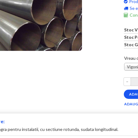
Prod
Se e
Cons
Stoc V
Stoc P
Stoc G
Vreau c
Vigoni
–
e:
ra pentru instalatii, cu sectiune rotunda, sudata longitudinal.