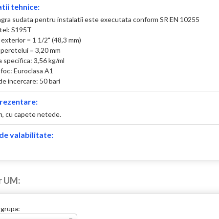
tii tehnice:
gra sudata pentru instalatii este executata conform SR EN 10255
otel: S195T
exterior = 1 1/2" (48,3 mm)
peretelui = 3,20 mm
 specifica: 3,56 kg/ml
 foc: Euroclasa A1
e incercare: 50 bari
rezentare:
 m, cu capete netede.
e valabilitate:
r UM:
 grupa: