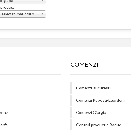
 o grupa
 produs:
Va rugam selectati mai intai o grupa
COMENZI
Comenzi Bucuresti
Comenzi Popesti-Leordeni
menzi
Comenzi Giurgiu
arfa
Centrul productie Baduc