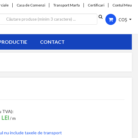
ciale
Casa de Comenzi
Transport Marfa
Certificari
Contul Meu
COȘ
PRODUCTIE
CONTACT
u TVA):
 LEI
/ m
ul nu include taxele de transport