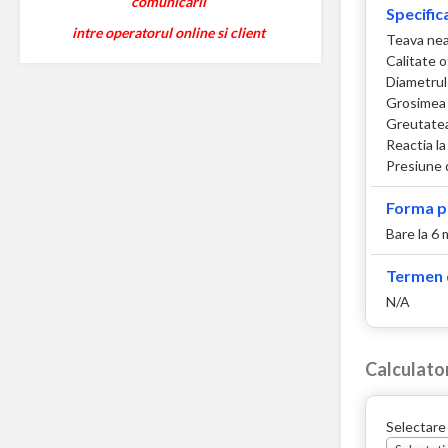
comunicarii
Specifica
intre operatorul online si client
Teava nea
Calitate 
Diametrul 
Grosimea 
Greutatea
Reactia la
Presiune d
Forma p
Bare la 6
Termen d
N/A
Calculato
Selectare