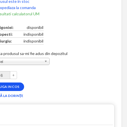
usul este in stoc
xpediaza la comanda
ultati calculatorul UM
igoniei:
disponibil
opesti:
indisponibil
iurgiu:
indisponibil
a produsul sa-mi fie adus din depozitul
ei
+