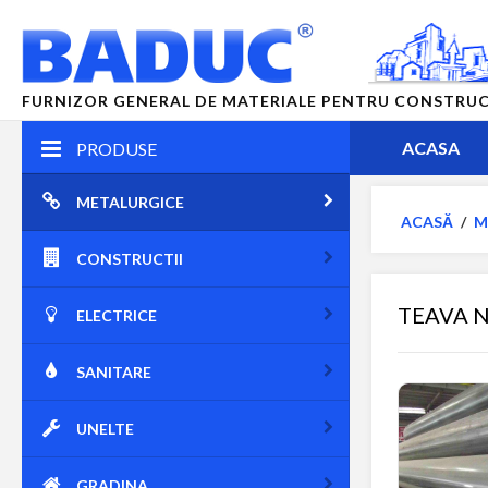
FURNIZOR GENERAL DE MATERIALE PENTRU CONSTRUCTII
ACASA
PRODUSE
METALURGICE
ACASĂ
/
M
CONSTRUCTII
TEAVA N
ELECTRICE
SANITARE
UNELTE
GRADINA