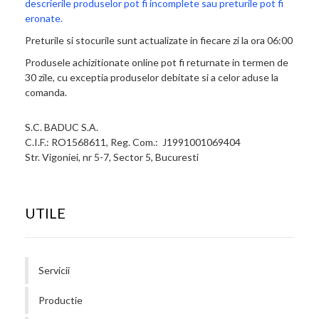
descrierile produselor pot fi incomplete sau preturile pot fi
eronate.
Preturile si stocurile sunt actualizate in fiecare zi la ora 06:00
Produsele achizitionate online pot fi returnate in termen de
30 zile, cu exceptia produselor debitate si a celor aduse la
comanda.
S.C. BADUC S.A.
C.I.F.: RO1568611, Reg. Com.: J1991001069404
Str. Vigoniei, nr 5-7, Sector 5, Bucuresti
UTILE
Servicii
Productie