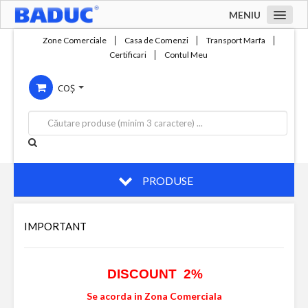
MENIU
Acasa
Zone Comerciale
Casa de Comenzi
Transport Marfa
Certificari
Contul Meu
Zone comerciale
COȘ
Compania
Servicii
Productie
Contact
PRODUSE
IMPORTANT
DISCOUNT 2%
Se acorda in Zona Comerciala