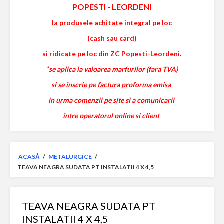
POPESTI
-
LEORDENI
la produsele achitate integral pe loc
(cash sau card)
si ridicate pe loc din ZC Popesti-Leordeni.
*se aplica la valoarea marfurilor (fara TVA)
si se inscrie pe factura proforma emisa
in urma comenzii pe site si a comunicarii
intre operatorul online si client
ACASĂ
/
METALURGICE
/
TEAVA NEAGRA SUDATA PT INSTALATII 4 X 4,5
TEAVA NEAGRA SUDATA PT
INSTALATII 4 X 4,5