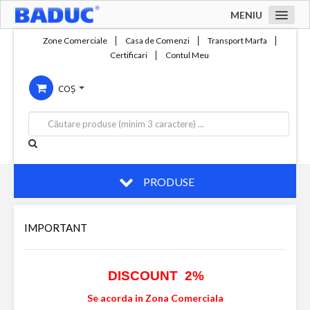
MENIU
Acasa
Zone Comerciale
Casa de Comenzi
Transport Marfa
Certificari
Contul Meu
Zone comerciale
COȘ
Compania
Servicii
Productie
Contact
PRODUSE
IMPORTANT
DISCOUNT 2%
Se acorda in Zona Comerciala