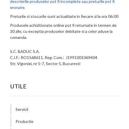
descrierile produselor pot fi incomplete sau preturile pot fi
eronate.
Preturile si stocurile sunt actualizate in fiecare zi la ora 06:00
Produsele achizitionate online pot fi returnate in termen de
30 zile, cu exceptia produselor debitate si a celor aduse la
comanda.
S.C. BADUC S.A.
C.I.F.: RO1568611, Reg. Com.: J1991001069404
Str. Vigoniei, nr 5-7, Sector 5, Bucuresti
UTILE
Servicii
Productie