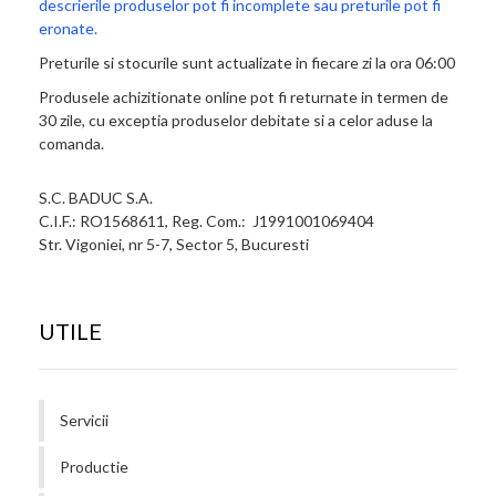
descrierile produselor pot fi incomplete sau preturile pot fi
eronate.
Preturile si stocurile sunt actualizate in fiecare zi la ora 06:00
Produsele achizitionate online pot fi returnate in termen de
30 zile, cu exceptia produselor debitate si a celor aduse la
comanda.
S.C. BADUC S.A.
C.I.F.: RO1568611, Reg. Com.: J1991001069404
Str. Vigoniei, nr 5-7, Sector 5, Bucuresti
UTILE
Servicii
Productie