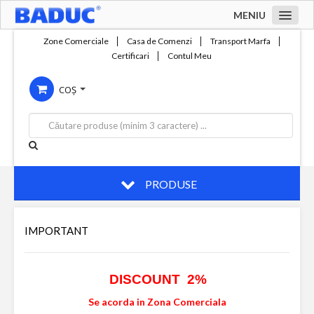
MENIU
Acasa
Zone Comerciale
Casa de Comenzi
Transport Marfa
Certificari
Contul Meu
Zone comerciale
COȘ
Compania
Servicii
Productie
Contact
PRODUSE
IMPORTANT
DISCOUNT 2%
Se acorda in Zona Comerciala