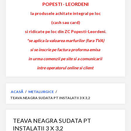
POPESTI
-
LEORDENI
la produsele achitate integral pe loc
(cash sau card)
si ridicate pe loc din ZC Popesti-Leordeni.
*se aplica la valoarea marfurilor (fara TVA)
si se inscrie pe factura proforma emisa
in urma comenzii pe site si a comunicarii
intre operatorul online si client
ACASĂ
/
METALURGICE
/
TEAVA NEAGRA SUDATA PT INSTALATII 3 X 3,2
TEAVA NEAGRA SUDATA PT
INSTALATII 3 X 3,2